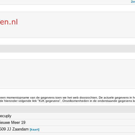
2m
 een momentopname van de gegevens toen we het web doorzochten. De actuele gegevens in he
 de hieronder volgende link "KvK gegevens". Onvolkomenheden in de onderstaande gegevens ku
ecuply
ieuwe Meer 19
509 JJ Zaandam
[kaart]