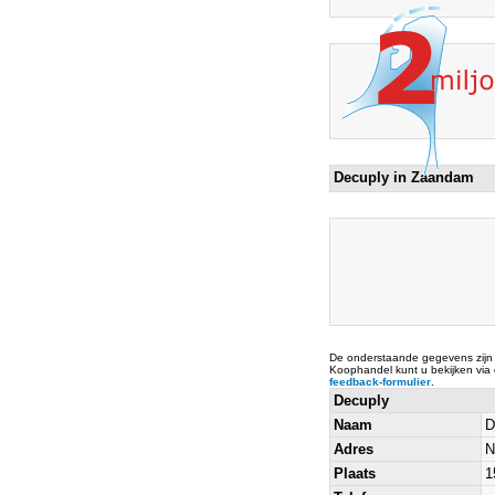
Decuply in Zaandam
De onderstaande gegevens zijn
Koophandel kunt u bekijken via
feedback-formulier
.
Decuply
Naam
D
Adres
N
Plaats
1