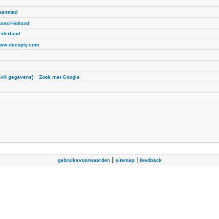
aanstad
oord-Holland
ederland
ww.decuply.com
-
KvK gegevens]
Zoek met Google
|
|
gebruiksvoorwaarden
sitemap
feedback