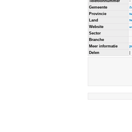
Telefoonnummer
-
Gemeente
Z
Provincie
N
Land
N
Website
w
Sector
Branche
Meer informatie
[
Delen
|