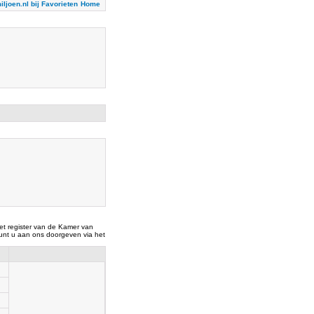
iljoen.nl bij Favorieten
Home
t register van de Kamer van
nt u aan ons doorgeven via het