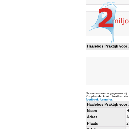
Haalebos Praktijk voo
De onderstaande gegevens zijn
Koophandel kunt u bekijken via
feedback-formulier
.
Haalebos Praktijk voo
Naam
H
Adres
A
Plaats
2