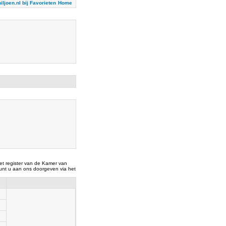
iljoen.nl bij Favorieten
Home
t register van de Kamer van
nt u aan ons doorgeven via het