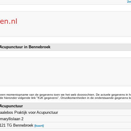
2m
r Acupunctuur in Bennebroek
 een momentopname van de gegevens toen we het web doorzochten. De actuele gegevens in he
 de hieronder volgende link "KvK gegevens". Onvolkomenheden in de onderstaande gegevens ku
r Acupunctuur
aalebos Praktijk voor Acupunctuur
maryllislaan 2
121 TG Bennebroek
[kaart]