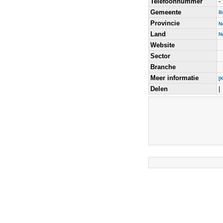
Telefoonnummer
-
Gemeente
B
Provincie
N
Land
N
Website
Sector
Branche
Meer informatie
[
Delen
|