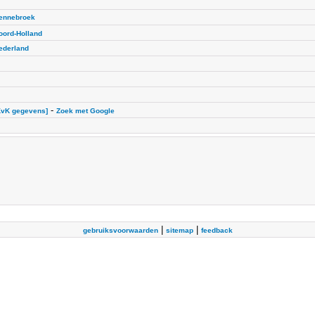
ennebroek
oord-Holland
ederland
-
KvK gegevens]
Zoek met Google
|
|
gebruiksvoorwaarden
sitemap
feedback