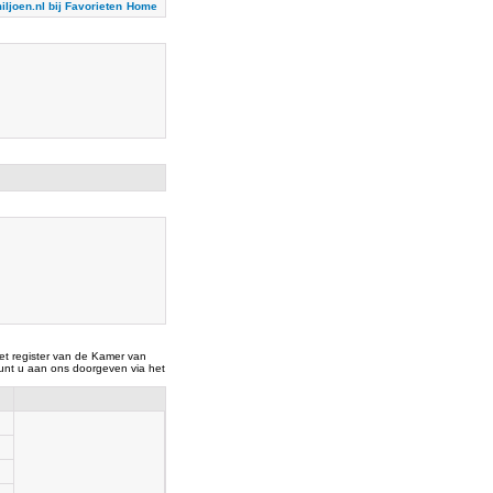
iljoen.nl bij Favorieten
Home
t register van de Kamer van
nt u aan ons doorgeven via het