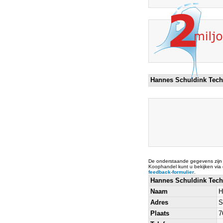
Hannes Schuldink Tech
De onderstaande gegevens zijn
Koophandel kunt u bekijken via
feedback-formulier
.
Hannes Schuldink Tech
Naam
H
Adres
S
Plaats
7