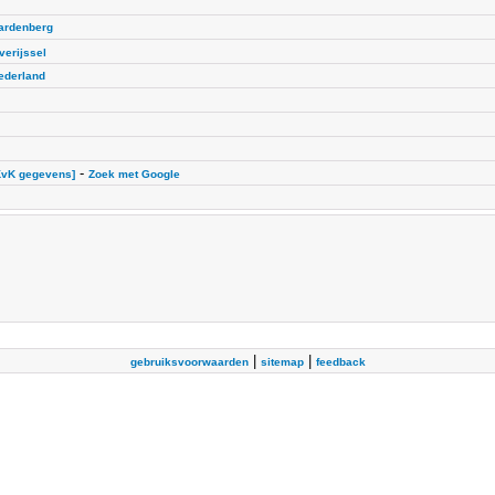
ardenberg
verijssel
ederland
-
KvK gegevens]
Zoek met Google
|
|
gebruiksvoorwaarden
sitemap
feedback