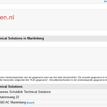
2m
nical Solutions in Mariënberg
 een momentopname van de gegevens toen we het web doorzochten. De actuele gegevens in he
 de hieronder volgende link "KvK gegevens". Onvolkomenheden in de onderstaande gegevens ku
nical Solutions
annes Schuldink Technical Solutions
tationsweg 22
692 AC Mariënberg
[kaart]