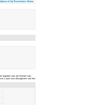
iljoen.nl bij Favorieten
Home
t register van de Kamer van
nt u aan ons doorgeven via het