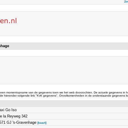
2m
enhage
 een momentopname van de gegevens toen we het web doorzochten. De actuele gegevens in he
 de hieronder volgende link "KvK gegevens". Onvolkomenheden in de onderstaande gegevens ku
axi Go Iso
e la Reyweg 342
571 GJ 's-Gravenhage
[kaart]