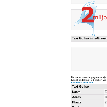
Taxi Go Iso in 's-Grav
De onderstaande gegevens zijn
Koophandel kunt u bekijken via
feedback-formulier
.
Taxi Go Iso
Naam
T
Adres
D
Plaats
2