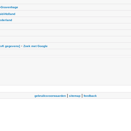
s-Gravenhage
uid-Holland
ederland
-
KvK gegevens]
Zoek met Google
|
|
gebruiksvoorwaarden
sitemap
feedback