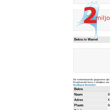
Bekra in Wamel
De onderstaande gegevens zijn
Koophandel kunt u bekijken via
feedback-formulier
.
Bekra
Naam
B
Adres
K
Plaats
6