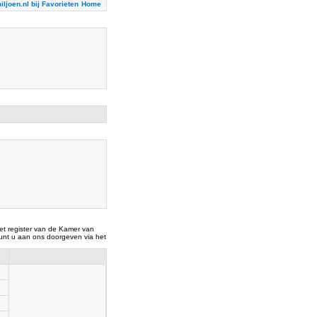
iljoen.nl bij Favorieten
Home
t register van de Kamer van
nt u aan ons doorgeven via het