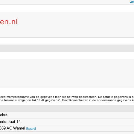
2m
 een momentopname van de gegevens toen we het web doorzochten. De actuele gegevens in he
 de hieronder volgende link "KvK gegevens". Onvolkomenheden in de onderstaande gegevens ku
ekra
erkstraat 14
659 AC Wamel
[kaart]