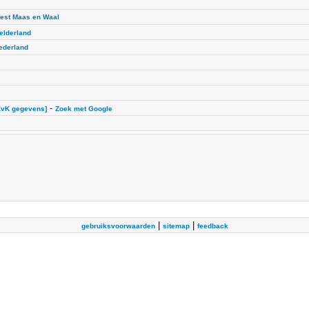
est Maas en Waal
elderland
ederland
-
KvK gegevens]
Zoek met Google
|
|
gebruiksvoorwaarden
sitemap
feedback