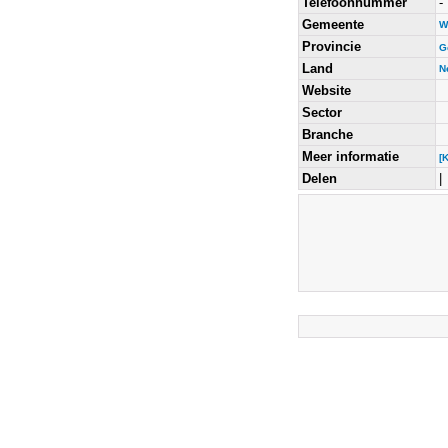
Telefoonnummer
-
Gemeente
W
Provincie
G
Land
N
Website
Sector
Branche
Meer informatie
[
Delen
|