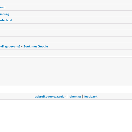
enlo
imburg
ederland
-
KvK gegevens]
Zoek met Google
|
|
gebruiksvoorwaarden
sitemap
feedback