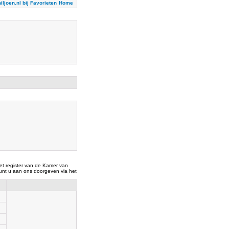
iljoen.nl bij Favorieten
Home
t register van de Kamer van
nt u aan ons doorgeven via het