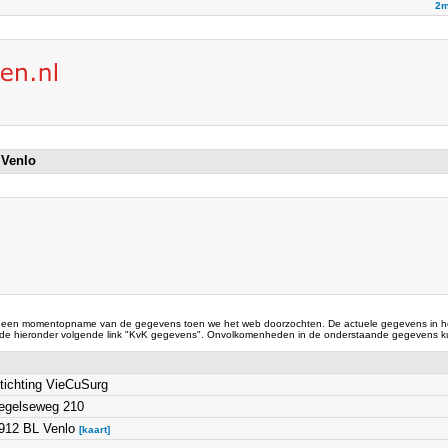
2m
 Venlo
 een momentopname van de gegevens toen we het web doorzochten. De actuele gegevens in he
 de hieronder volgende link "KvK gegevens". Onvolkomenheden in de onderstaande gegevens ku
tichting VieCuSurg
egelseweg 210
912 BL Venlo
[kaart]