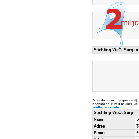
Stichting VieCuSurg in
De onderstaande gegevens zijn
Koophandel kunt u bekijken via
feedback-formulier
.
Stichting VieCuSurg
Naam
S
Adres
T
Plaats
5