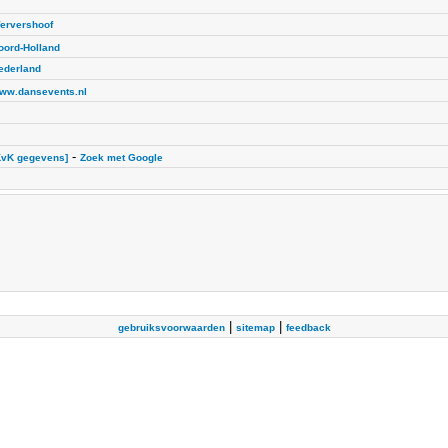
ervershoof
oord-Holland
ederland
ww.dansevents.nl
-
KvK gegevens]
Zoek met Google
|
|
gebruiksvoorwaarden
sitemap
feedback