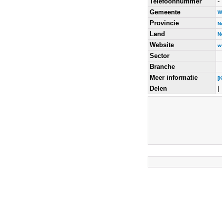
Telefoonnummer
-
Gemeente
W
Provincie
N
Land
N
Website
w
Sector
Branche
Meer informatie
[
Delen
|