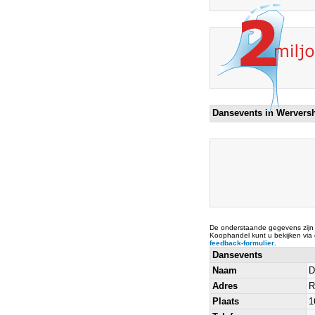
Dansevents in Wervers
De onderstaande gegevens zijn
Koophandel kunt u bekijken via
feedback-formulier
.
Dansevents
Naam
D
Adres
R
Plaats
1