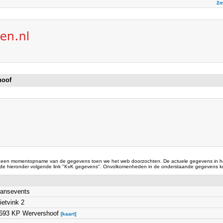
2m
hoof
 een momentopname van de gegevens toen we het web doorzochten. De actuele gegevens in he
 de hieronder volgende link "KvK gegevens". Onvolkomenheden in de onderstaande gegevens ku
ansevents
ietvink 2
693 KP Wervershoof
[kaart]