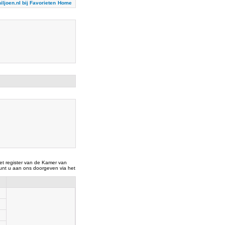
iljoen.nl bij Favorieten
Home
t register van de Kamer van
nt u aan ons doorgeven via het