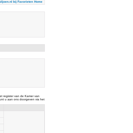
iljoen.nl bij Favorieten
Home
t register van de Kamer van
nt u aan ons doorgeven via het