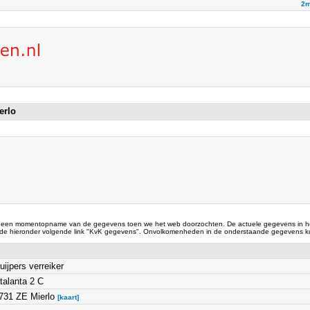
2m
ierlo
 een momentopname van de gegevens toen we het web doorzochten. De actuele gegevens in he
 de hieronder volgende link "KvK gegevens". Onvolkomenheden in de onderstaande gegevens ku
uijpers verreiker
talanta 2 C
731 ZE Mierlo
[kaart]