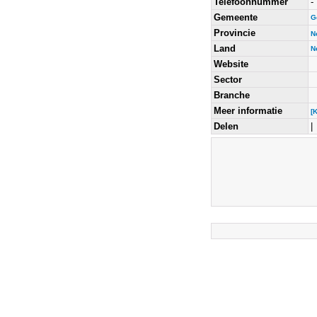
Telefoonnummer
-
Gemeente
G
Provincie
N
Land
N
Website
Sector
Branche
Meer informatie
[
Delen
|