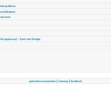
eldrop-Mierlo
oord-Brabant
ederland
-
KvK gegevens]
Zoek met Google
|
|
gebruiksvoorwaarden
sitemap
feedback