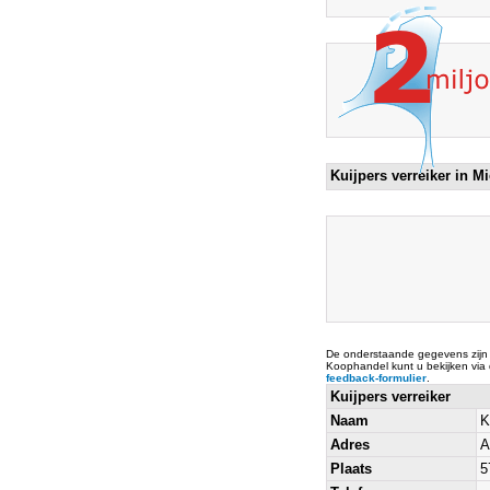
Kuijpers verreiker in M
De onderstaande gegevens zijn
Koophandel kunt u bekijken via
feedback-formulier
.
Kuijpers verreiker
Naam
K
Adres
A
Plaats
5