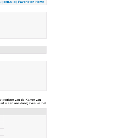
iljoen.nl bij Favorieten
Home
t register van de Kamer van
nt u aan ons doorgeven via het