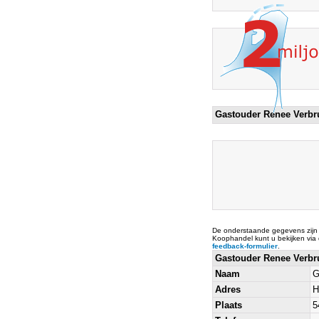
Gastouder Renee Verbr
De onderstaande gegevens zijn
Koophandel kunt u bekijken via
feedback-formulier
.
Gastouder Renee Verb
Naam
G
Adres
H
Plaats
5