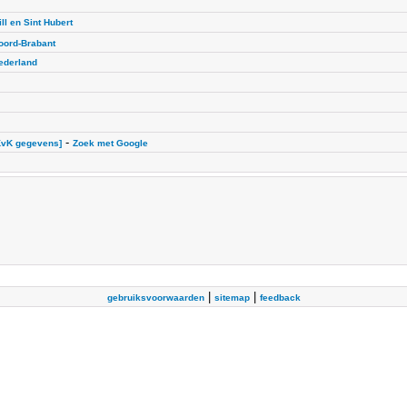
ll en Sint Hubert
oord-Brabant
ederland
-
KvK gegevens]
Zoek met Google
|
|
gebruiksvoorwaarden
sitemap
feedback