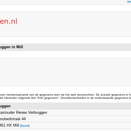
2m
uggen in Mill
 een momentopname van de gegevens toen we het web doorzochten. De actuele gegevens in he
 de hieronder volgende link "KvK gegevens". Onvolkomenheden in de onderstaande gegevens ku
ruggen
astouder Renee Verbruggen
outwolstraat 44
451 HX Mill
[kaart]