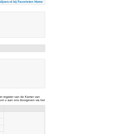
iljoen.nl bij Favorieten
Home
t register van de Kamer van
nt u aan ons doorgeven via het