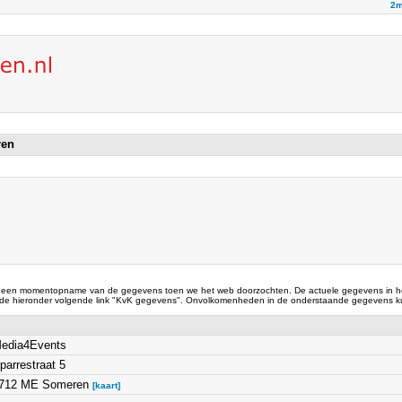
2m
ren
 een momentopname van de gegevens toen we het web doorzochten. De actuele gegevens in he
 de hieronder volgende link "KvK gegevens". Onvolkomenheden in de onderstaande gegevens ku
edia4Events
parrestraat 5
712 ME Someren
[kaart]