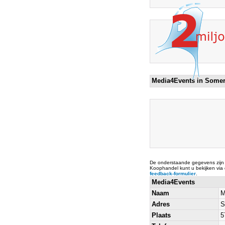
Media4Events in Some
De onderstaande gegevens zijn
Koophandel kunt u bekijken via
feedback-formulier
.
Media4Events
Naam
M
Adres
S
Plaats
5