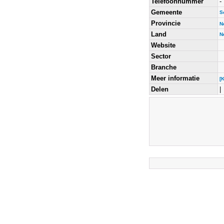
Telefoonnummer
-
Gemeente
S
Provincie
N
Land
N
Website
Sector
Branche
Meer informatie
[
Delen
|