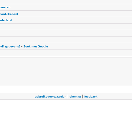
omeren
oord-Brabant
ederland
-
KvK gegevens]
Zoek met Google
|
|
gebruiksvoorwaarden
sitemap
feedback