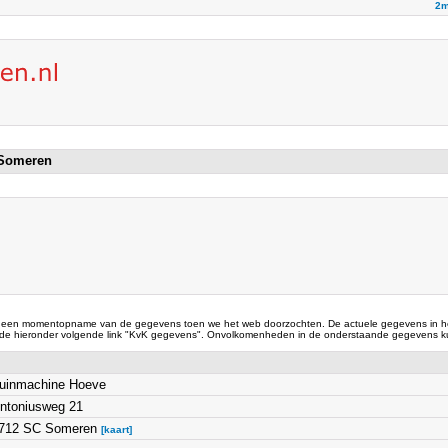
2m
 Someren
 een momentopname van de gegevens toen we het web doorzochten. De actuele gegevens in he
 de hieronder volgende link "KvK gegevens". Onvolkomenheden in de onderstaande gegevens ku
uinmachine Hoeve
ntoniusweg 21
712 SC Someren
[kaart]