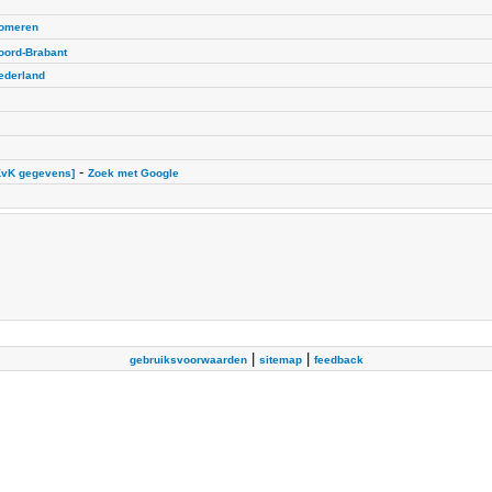
omeren
oord-Brabant
ederland
-
KvK gegevens]
Zoek met Google
|
|
gebruiksvoorwaarden
sitemap
feedback