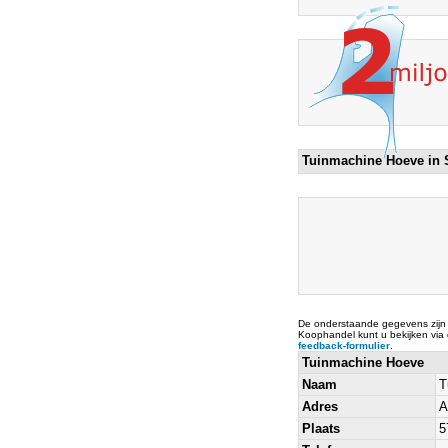
Tuinmachine Hoeve in
De onderstaande gegevens zijn
Koophandel kunt u bekijken via
feedback-formulier
.
Tuinmachine Hoeve
Naam
T
Adres
A
Plaats
5