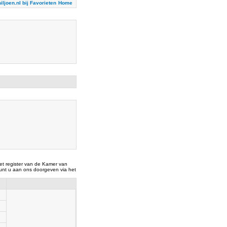
iljoen.nl bij Favorieten
Home
t register van de Kamer van
nt u aan ons doorgeven via het