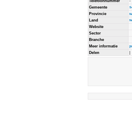
Telefoonnummer
-
Gemeente
S
Provincie
N
Land
N
Website
Sector
Branche
Meer informatie
[
Delen
|