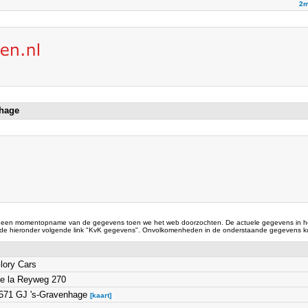
2m
nhage
 een momentopname van de gegevens toen we het web doorzochten. De actuele gegevens in he
 de hieronder volgende link "KvK gegevens". Onvolkomenheden in de onderstaande gegevens ku
lory Cars
e la Reyweg 270
571 GJ 's-Gravenhage
[kaart]