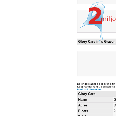
Glory Cars in 's-Grave
De onderstaande gegevens zijn
Koophandel kunt u bekijken via
feedback-formulier
.
Glory Cars
Naam
G
Adres
D
Plaats
2