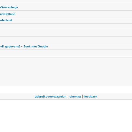
s-Gravenhage
uid-Holland
ederland
-
KvK gegevens]
Zoek met Google
|
|
gebruiksvoorwaarden
sitemap
feedback