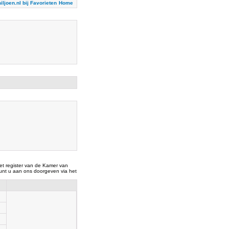
iljoen.nl bij Favorieten
Home
t register van de Kamer van
nt u aan ons doorgeven via het