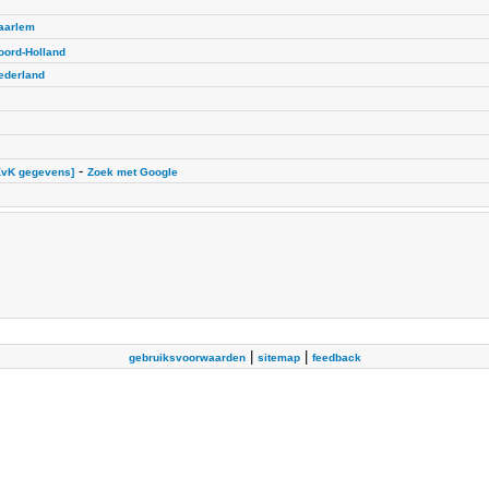
aarlem
oord-Holland
ederland
-
KvK gegevens]
Zoek met Google
|
|
gebruiksvoorwaarden
sitemap
feedback