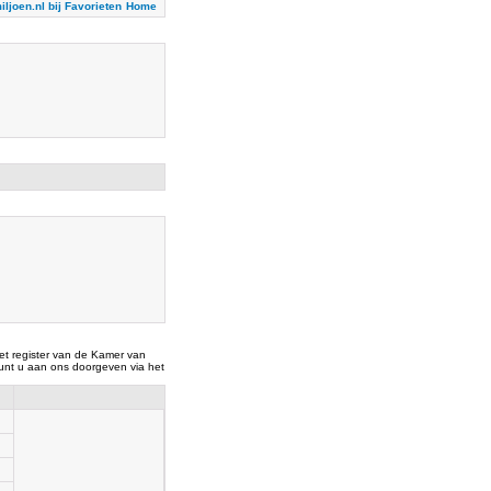
iljoen.nl bij Favorieten
Home
t register van de Kamer van
nt u aan ons doorgeven via het