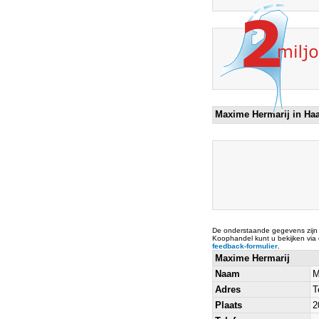
Maxime Hermarij in Ha
De onderstaande gegevens zijn
Koophandel kunt u bekijken via
feedback-formulier
.
Maxime Hermarij
Naam
M
Adres
T
Plaats
2