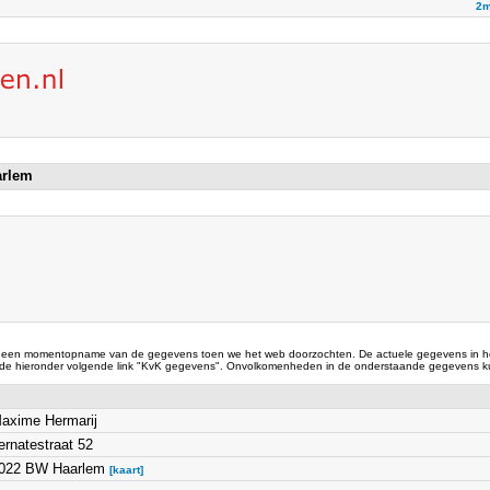
2m
arlem
 een momentopname van de gegevens toen we het web doorzochten. De actuele gegevens in he
 de hieronder volgende link "KvK gegevens". Onvolkomenheden in de onderstaande gegevens ku
axime Hermarij
ernatestraat 52
022 BW Haarlem
[kaart]