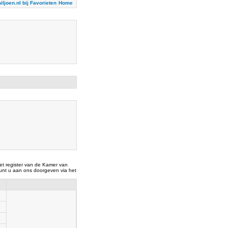
iljoen.nl bij Favorieten
Home
t register van de Kamer van
nt u aan ons doorgeven via het