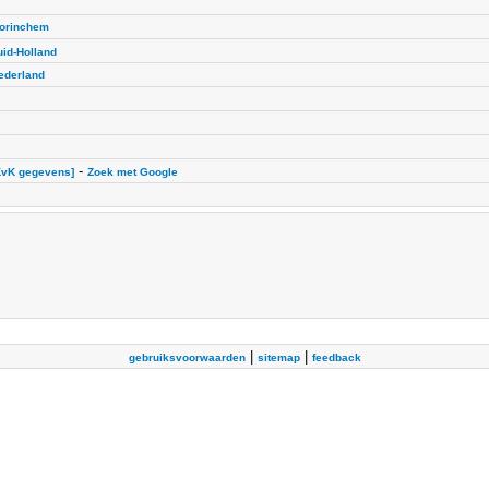
orinchem
uid-Holland
ederland
-
KvK gegevens]
Zoek met Google
|
|
gebruiksvoorwaarden
sitemap
feedback