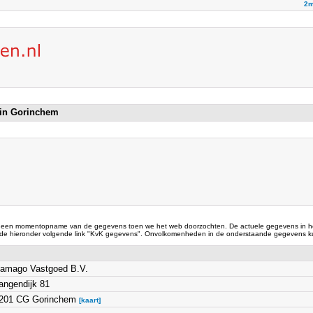
2m
 in Gorinchem
 een momentopname van de gegevens toen we het web doorzochten. De actuele gegevens in he
 de hieronder volgende link "KvK gegevens". Onvolkomenheden in de onderstaande gegevens ku
amago Vastgoed B.V.
angendijk 81
201 CG Gorinchem
[kaart]