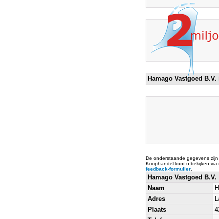
Hamago Vastgoed B.V.
De onderstaande gegevens zijn
Koophandel kunt u bekijken via
feedback-formulier
.
Hamago Vastgoed B.V.
Naam
H
Adres
L
Plaats
4