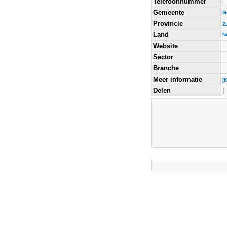
Telefoonnummer
-
Gemeente
G
Provincie
Z
Land
N
Website
Sector
Branche
Meer informatie
[
Delen
|