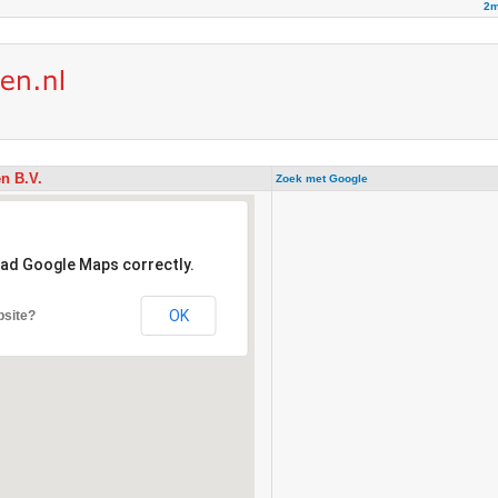
2m
n B.V.
Zoek met Google
oad Google Maps correctly.
OK
bsite?