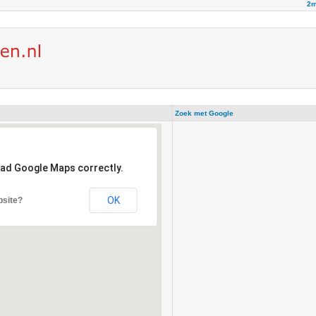
2m
Zoek met Google
oad Google Maps correctly.
OK
bsite?