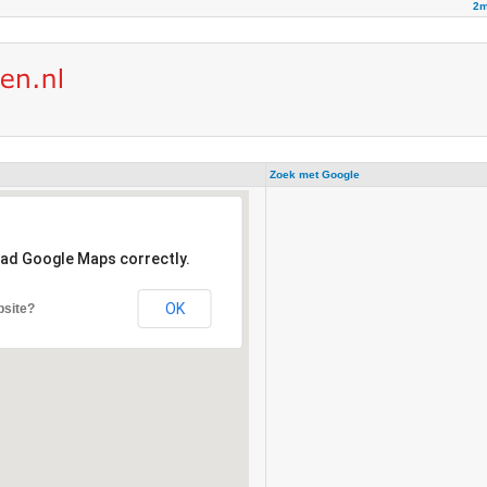
2m
Zoek met Google
oad Google Maps correctly.
OK
bsite?