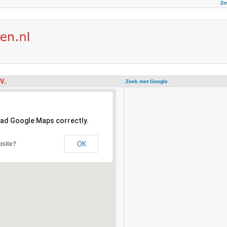
2m
.V.
Zoek met Google
oad Google Maps correctly.
OK
bsite?