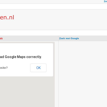
2m
ren
Zoek met Google
oad Google Maps correctly.
OK
bsite?