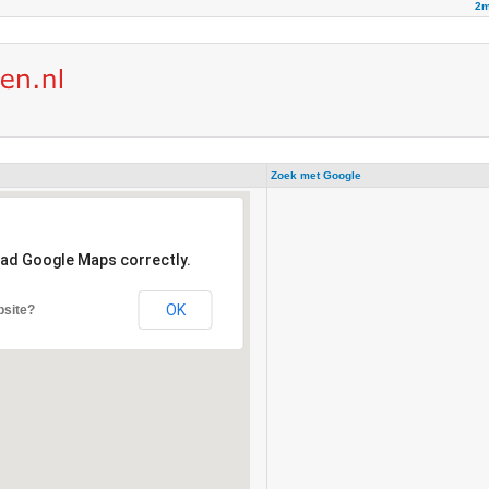
2m
Zoek met Google
oad Google Maps correctly.
OK
bsite?