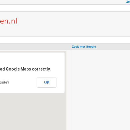
2m
Zoek met Google
oad Google Maps correctly.
OK
bsite?