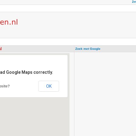
2m
al
Zoek met Google
oad Google Maps correctly.
OK
bsite?