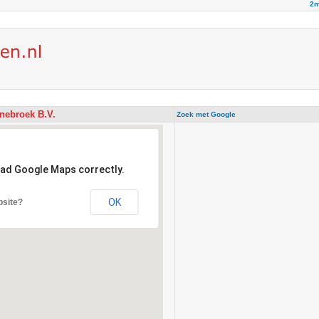
2m
nnebroek B.V.
Zoek met Google
oad Google Maps correctly.
OK
bsite?