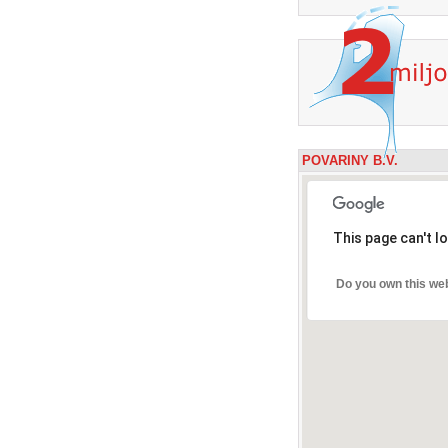
POVARINY B.V.
This page can't l
Do you own this we