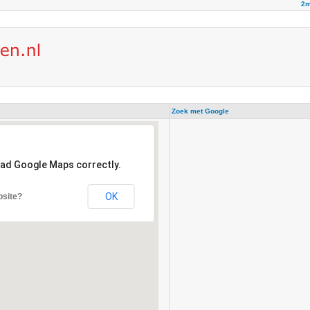
2m
Zoek met Google
oad Google Maps correctly.
OK
bsite?