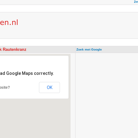
2m
ik Rautenkranz
Zoek met Google
oad Google Maps correctly.
OK
bsite?