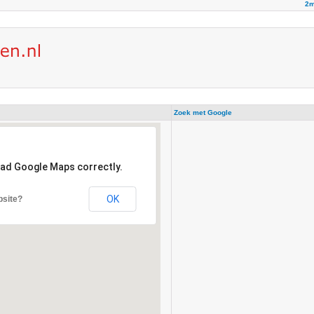
2m
Zoek met Google
oad Google Maps correctly.
OK
bsite?