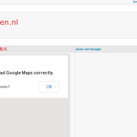
2m
B.V.
Zoek met Google
oad Google Maps correctly.
OK
bsite?