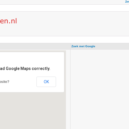
2m
Zoek met Google
oad Google Maps correctly.
OK
bsite?