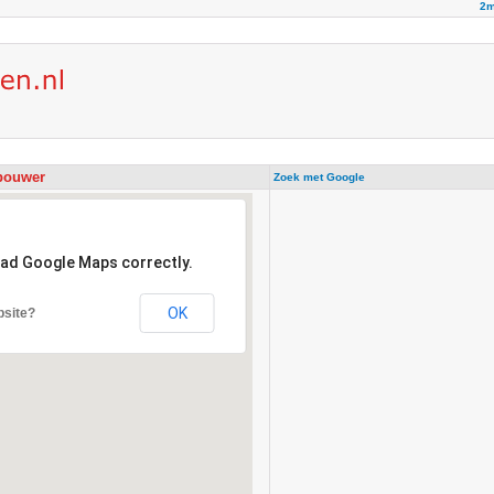
2m
lbouwer
Zoek met Google
oad Google Maps correctly.
OK
bsite?