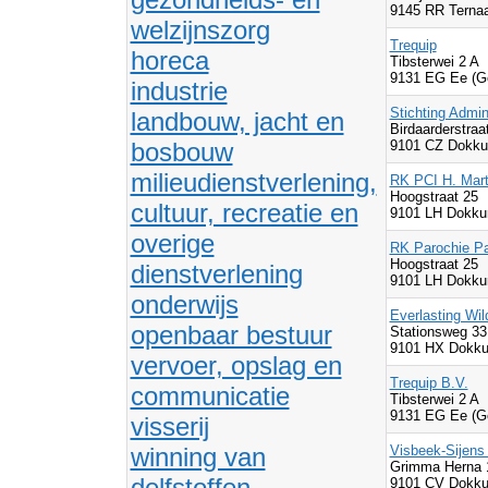
9145 RR Ternaa
welzijnszorg
Trequip
horeca
Tibsterwei 2 A
9131 EG Ee (G
industrie
Stichting Admi
landbouw, jacht en
Birdaarderstra
bosbouw
9101 CZ Dokku
milieudienstverlening,
RK PCI H. Mart
Hoogstraat 25
cultuur, recreatie en
9101 LH Dokku
overige
RK Parochie Pa
Hoogstraat 25
dienstverlening
9101 LH Dokku
onderwijs
Everlasting Wil
openbaar bestuur
Stationsweg 3
9101 HX Dokku
vervoer, opslag en
Trequip B.V.
communicatie
Tibsterwei 2 A
9131 EG Ee (G
visserij
winning van
Visbeek-Sijens
Grimma Herna 
delfstoffen
9101 CV Dokku