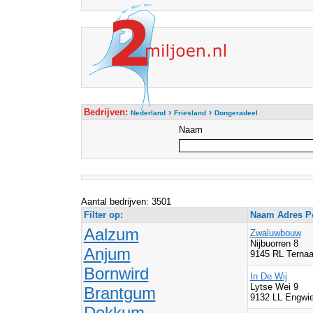
Bedrijven:
›
›
Nederland
Friesland
Dongeradeel
Naam
Aantal bedrijven: 3501
Filter op:
Naam Adres Po
Aalzum
Zwaluwbouw
Nijbuorren 8
Anjum
9145 RL Ternaa
Bornwird
In De Wij
Lytse Wei 9
Brantgum
9132 LL Engwi
Dokkum