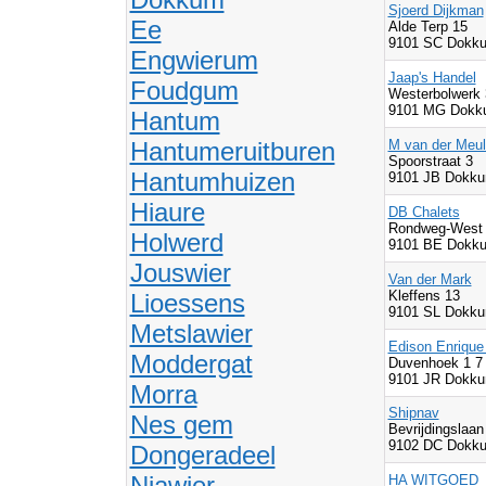
Sjoerd Dijkman
Ee
Alde Terp 15
9101 SC Dokku
Engwierum
Jaap's Handel
Foudgum
Westerbolwerk
9101 MG Dokku
Hantum
Hantumeruitburen
M van der Meu
Spoorstraat 3
Hantumhuizen
9101 JB Dokku
Hiaure
DB Chalets
Rondweg-West
Holwerd
9101 BE Dokku
Jouswier
Van der Mark
Kleffens 13
Lioessens
9101 SL Dokku
Metslawier
Edison Enrique
Moddergat
Duvenhoek 1 
9101 JR Dokku
Morra
Shipnav
Nes gem
Bevrijdingslaan
9102 DC Dokku
Dongeradeel
Niawier
HA WITGOED