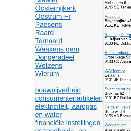
Aldbuorren 6
Oosternijkerk
9145 SE Ternaa
Oostrum Fr
Advinsta
Beyertstrjitte 4
Paesens
9151 KE Holwe
Raard
Stichting De Fr
Ternaard
D Huijser van 
9103 NE Dokku
Waaxens gem
H. Lekkerkerke
Dongeradeel
Grote Siege 53
9133 CD Anjum
Wetzens
WAYjewelry
Wierum
Eelaan 7
9101 JE Dokku
bouwnijverheid
Stichting tot b
Brokmui 62
consumentenartikelen
9101 EZ Dokku
elektriciteit, aardgas
De galerij van 
Betterwird 4
en water
9156 AA Bornwi
financiële instellingen
Waddenvlam
gezondheids- en
Stasjonswei 33