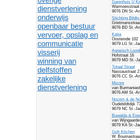
Garenhuis U K
Warmoesstraat
dienstverlening
9076 DN St.-An
onderwijs
Stichting Bildt
Grietmansstraa
openbaar bestuur
9076 BD St.-An
vervoer, opslag en
Katja
Oosteinde 102
communicatie
9079 LG St.-Ja
visserij
Agrarisch Loon
Hofstraat 16
winning van
9079 MD St.-Ja
Totaal Straat
delfstoffen
Nassaustraat 
9076 CC St.-An
zakelijke
Mizorg
dienstverlening
van Burmaniast
9076 AM St.-An
Nozem & de Non
Oudebildtdijk 
9079 NC St.-Ja
Buwalda & Epp
van Wijngaarde
9079 KA St.-Ja
Gofr Kitchen
W. Boumastraa