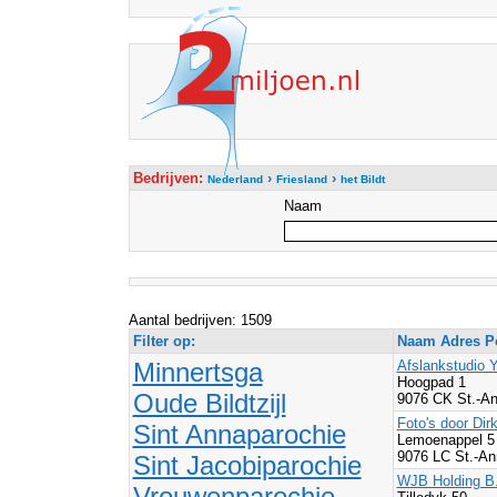
Bedrijven:
›
›
Nederland
Friesland
het Bildt
Naam
Aantal bedrijven: 1509
Filter op:
Naam Adres Po
Minnertsga
Afslankstudio 
Hoogpad 1
Oude Bildtzijl
9076 CK St.-An
Foto's door Dir
Sint Annaparochie
Lemoenappel 
9076 LC St.-An
Sint Jacobiparochie
WJB Holding B
Vrouwenparochie