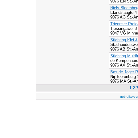
9076 EN St.-An
Niels Bloember
Elandslaagte 4
9076 AG St.-An
Triconser Proje
Tjessingawei 8
9047 VG Minner
Stichting Klei 
Stadhouderswe
9076 AB St.-An
Stichting Multi
de Kempenaers
9076 AX St.-An
Bas de Jager R
Nij Toerenburg 
9076 MA St.-An
1
2
gebruiksvoo