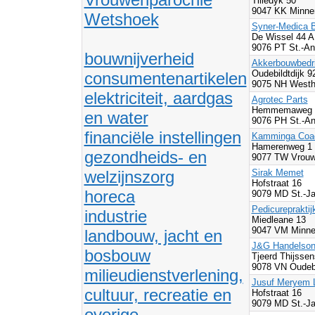
Tilledyk 50
9047 KK Minner
Wetshoek
Syner-Medica B
De Wissel 44 
9076 PT St.-An
bouwnijverheid
Akkerbouwbedri
Oudebildtdijk 9
consumentenartikelen
9075 NH Westho
elektriciteit, aardgas
Agrotec Parts
Hemmemaweg
en water
9076 PH St.-An
financiële instellingen
Kamminga Coa
Hamerenweg 1
gezondheids- en
9077 TW Vrouwe
welzijnszorg
Sirak Memet
Hofstraat 16
horeca
9079 MD St.-Ja
Pedicurepraktij
industrie
Miedleane 13
9047 VM Minner
landbouw, jacht en
J&G Handelson
bosbouw
Tjeerd Thijssen
9078 VN Oudebil
milieudienstverlening,
Jusuf Meryem L
cultuur, recreatie en
Hofstraat 16
9079 MD St.-Ja
overige