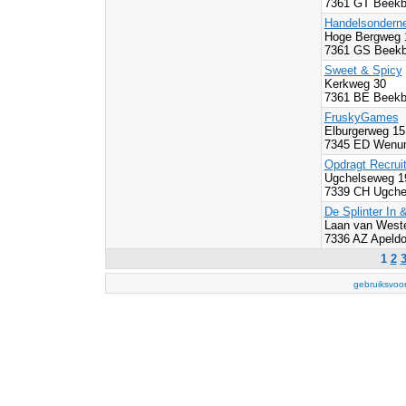
7361 GT Beekb
Handelsondern
Hoge Bergweg 
7361 GS Beekb
Sweet & Spicy
Kerkweg 30
7361 BE Beekb
FruskyGames
Elburgerweg 15
7345 ED Wenum
Opdragt Recrui
Ugchelseweg 
7339 CH Ugche
De Splinter In 
Laan van West
7336 AZ Apeldo
1
2
gebruiksvoo