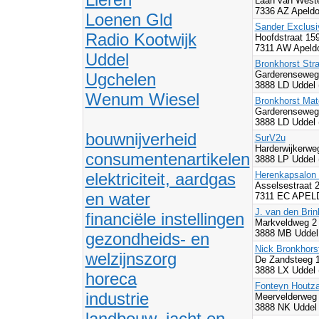
Laan van West
7336 AZ Apeldo
Loenen Gld
Sander Exclusi
Radio Kootwijk
Hoofdstraat 15
7311 AW Apeldo
Uddel
Bronkhorst Str
Garderenseweg
Ugchelen
3888 LD Uddel 
Wenum Wiesel
Bronkhorst Mate
Garderensewe
3888 LD Uddel 
bouwnijverheid
SurV2u
Harderwijkerwe
consumentenartikelen
3888 LP Uddel 
elektriciteit, aardgas
Herenkapsalon 
Asselsestraat 
en water
7311 EC APEL
J. van den Brin
financiële instellingen
Markveldweg 2
3888 MB Uddel
gezondheids- en
Nick Bronkhorst
welzijnszorg
De Zandsteeg 
3888 LX Uddel 
horeca
Fonteyn Houtza
industrie
Meervelderweg
3888 NK Uddel
landbouw, jacht en