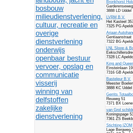
Bronkhorst Hol
Garderensewe
bosbouw
3888 LD Uddel 
milieudienstverlening,
LVRM B.V.
Het Kasteel 35
cultuur, recreatie en
7325 PG Apeldo
overige
Ariaan Autohan
Gentiaanstraat
dienstverlening
7322 BG Apeldo
onderwijs
LNL Sloop & 
Eekschillersdre
openbaar bestuur
7328 LC Apeldo
King and Queen
vervoer, opslag en
Einsteinlaan 1
7316 GB Apeldo
communicatie
Basteleur B.V.
visserij
Meester Boele
3888 KC Uddel
winning van
Gerrits Totaalb
delfstoffen
Reuweg 51
7371 BX Loene
zakelijke
van Grol schil
Koningspage 5
dienstverlening
7361 ZS Beekb
Stichting IZOM
Lage Bergweg 