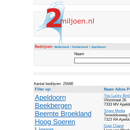
Bedrijven:
›
›
Nederland
Gelderland
Apeldoorn
Naam
Aantal bedrijven: 25690
Filter op:
Naam Adres Po
Apeldoorn
You Lucky Bird 
Vliststraat 26
Beekbergen
7333 MV Apeld
Sharp Media
Beemte Broekland
Terwoldseweg 
7323 RA Apeldo
Hoog Soeren
Gopi Chand
Lieren