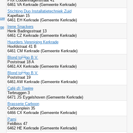
Prof.Cobbenhagenstraat 41
6461 VA Kerkrade (Gemeente Kerkrade)
Stichting Duo Installatietechniek Zuid
Kapellaan 15
ouw
6461 EH Kerkrade (Gemeente Kerkrade)
Irene Snackers
ige
Henk Badingsstraat 13
6461 CZ Kerkrade (Gemeente Kerkrade)
Huurders Vereniging Kerkrade
Hoofdstraat 41 B
6461 CM Kerkrade (Gemeente Kerkrade)
Blond togo B.V.
Poststraat 18 A
6461 AX Kerkrade (Gemeente Kerkrade)
Blond togo B.V.
Poststraat 19
6461 AW Kerkrade (Gemeente Kerkrade)
Café d'r Toeëre
Terbruggen 3
6471 JS Eygelshoven (Gemeente Kerkrade)
Brasserie Carboon
Carboonplein 35
6466 CX Kerkrade (Gemeente Kerkrade)
Pami
Feldbiss 47
6462 HE Kerkrade (Gemeente Kerkrade)