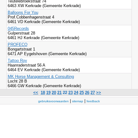
Teutelebroekstraat 74
6463 XW Kerkrade (Gemeente Kerkrade)
Balloons For You
Prof.Cobbenhagenstraat 4
6461 VD Kerkrade (Gemeente Kerkrade)
045Records
Gulperstraat 28
6461 HJ Kerkrade (Gemeente Kerkrade)
PROFECO
Bongartstraat 1
6471 AP Eygelshoven (Gemeente Kerkrade)
Tattoo Roy
Haanraderstraat 56 A
6464 EV Kerkrade (Gemeente Kerkrade)
MK Horse Management & Consulting
Locht 28 B
6466 GW Kerkrade (Gemeente Kerkrade)
<<
18
19
20
21
22
23
24
25
26
27
>>
|
|
gebruiksvoorwaarden
sitemap
feedback