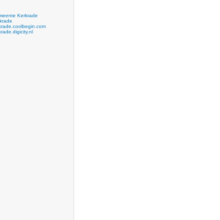
eente Kerkrade
krade
krade.coolbegin.com
rade.digicity.nl