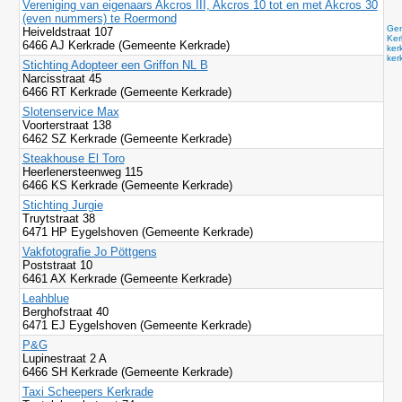
Vereniging van eigenaars Akcros III, Akcros 10 tot en met Akcros 30
(even nummers) te Roermond
Gem
Heiveldstraat 107
Ker
6466 AJ Kerkrade (Gemeente Kerkrade)
ker
kerk
Stichting Adopteer een Griffon NL B
Narcisstraat 45
6466 RT Kerkrade (Gemeente Kerkrade)
Slotenservice Max
Voorterstraat 138
6462 SZ Kerkrade (Gemeente Kerkrade)
Steakhouse El Toro
Heerlenersteenweg 115
6466 KS Kerkrade (Gemeente Kerkrade)
Stichting Jurgie
Truytstraat 38
6471 HP Eygelshoven (Gemeente Kerkrade)
Vakfotografie Jo Pöttgens
Poststraat 10
6461 AX Kerkrade (Gemeente Kerkrade)
Leahblue
Berghofstraat 40
6471 EJ Eygelshoven (Gemeente Kerkrade)
P&G
Lupinestraat 2 A
6466 SH Kerkrade (Gemeente Kerkrade)
Taxi Scheepers Kerkrade