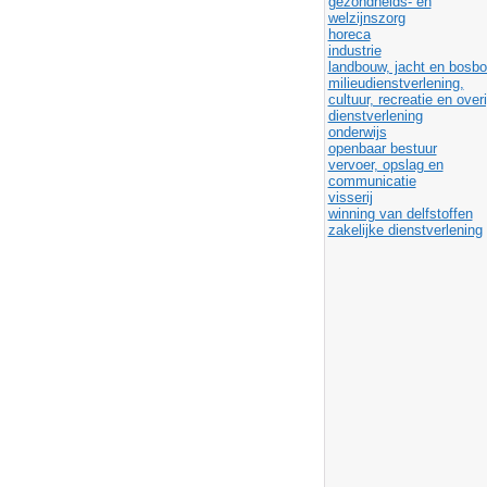
gezondheids- en
welzijnszorg
horeca
industrie
landbouw, jacht en bosb
milieudienstverlening,
cultuur, recreatie en over
dienstverlening
onderwijs
openbaar bestuur
vervoer, opslag en
communicatie
visserij
winning van delfstoffen
zakelijke dienstverlening