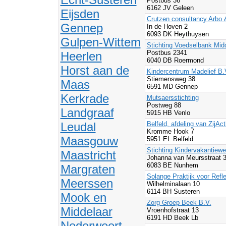
Postbus 36
6162 JV Geleen
Eijsden
Crutzen consultancy Arbo 
Gennep
In de Hoven 2
6093 DK Heythuysen
Gulpen-Wittem
Stichting Voedselbank Mid
Postbus 2341
Heerlen
6040 DB Roermond
Horst aan de
Kindercentrum Madelief B.
Stiemensweg 38
Maas
6591 MD Gennep
Kerkrade
Mutsaersstichting
Postweg 88
Landgraaf
5915 HB Venlo
Leudal
Belfeld, afdeling van ZijAc
Kromme Hook 7
Maasgouw
5951 EL Belfeld
Stichting Kindervakantiewe
Maastricht
Johanna van Meursstraat 
6083 BE Nunhem
Margraten
Solange Praktijk voor Refl
Meerssen
Wilhelminalaan 10
6114 BH Susteren
Mook en
Zorg Groep Beek B.V.
Middelaar
Vroenhofstraat 13
6191 HD Beek Lb
Nederweert