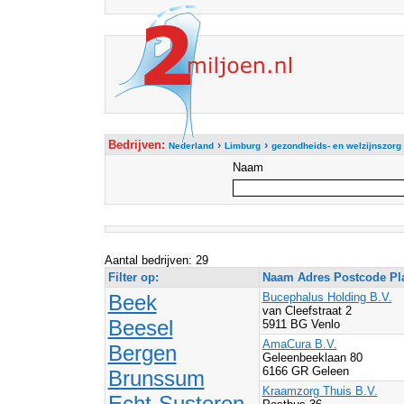
Bedrijven:
›
›
Nederland
Limburg
gezondheids- en welzijnszorg
Naam
Aantal bedrijven: 29
Filter op:
Naam Adres Postcode Pl
Beek
Bucephalus Holding B.V.
van Cleefstraat 2
Beesel
5911 BG Venlo
AmaCura B.V.
Bergen
Geleenbeeklaan 80
6166 GR Geleen
Brunssum
Kraamzorg Thuis B.V.
Echt-Susteren