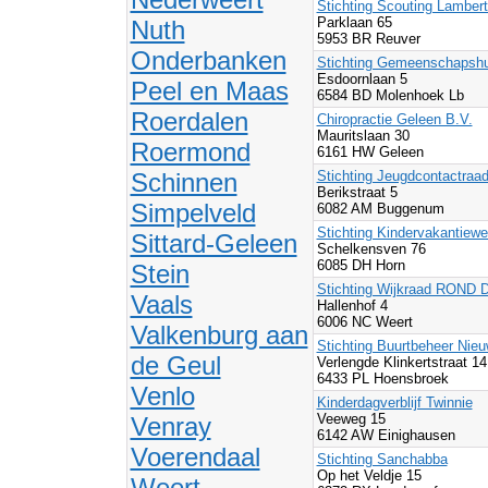
Stichting Scouting Lamber
Parklaan 65
Nuth
5953 BR Reuver
Onderbanken
Stichting Gemeenschapsh
Esdoornlaan 5
Peel en Maas
6584 BD Molenhoek Lb
Roerdalen
Chiropractie Geleen B.V.
Mauritslaan 30
Roermond
6161 HW Geleen
Schinnen
Stichting Jeugdcontactra
Berikstraat 5
Simpelveld
6082 AM Buggenum
Stichting Kindervakantiewe
Sittard-Geleen
Schelkensven 76
6085 DH Horn
Stein
Stichting Wijkraad RON
Vaals
Hallenhof 4
6006 NC Weert
Valkenburg aan
Stichting Buurtbeheer Nieu
de Geul
Verlengde Klinkertstraat 14
6433 PL Hoensbroek
Venlo
Kinderdagverblijf Twinnie
Veeweg 15
Venray
6142 AW Einighausen
Voerendaal
Stichting Sanchabba
Op het Veldje 15
Weert