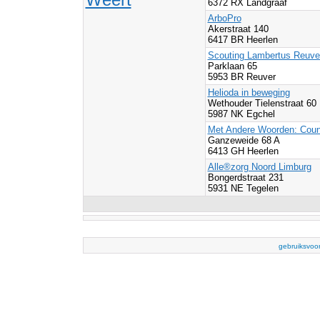
6372 RX Landgraaf
ArboPro
Akerstraat 140
6417 BR Heerlen
Scouting Lambertus Reuve
Parklaan 65
5953 BR Reuver
Helioda in beweging
Wethouder Tielenstraat 60
5987 NK Egchel
Met Andere Woorden: Couns
Ganzeweide 68 A
6413 GH Heerlen
Alle®zorg Noord Limburg
Bongerdstraat 231
5931 NE Tegelen
gebruiksvoo