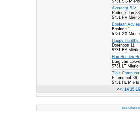
5731 SG Mierlo
Averecht B.V.
Rederijklaan 38
5731 PV Mierlo
Boslaan Advies
Boslaan 1
5731 XX Mierlo
Happy Healthy 
Dorenbos 11
5731 EA Mierlo
Han Hoeben Hol
Burg van Lokve
5731 LT Mierlo
Tibje Computer
Eikendreef 36
5731 HL Mierlo
<<
14
15
16
gebruiksvoo