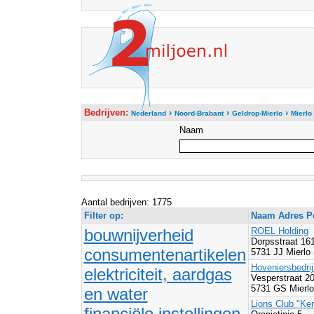
Bedrijven:
›
›
›
Nederland
Noord-Brabant
Geldrop-Mierlo
Mierlo
Naam
Aantal bedrijven: 1775
Filter op:
Naam Adres Po
bouwnijverheid
ROEL Holding
Dorpsstraat 16
consumentenartikelen
5731 JJ Mierlo
Hoveniersbedrij
elektriciteit, aardgas
Vesperstraat 2
5731 GS Mierlo
en water
Lions Club "Ke
financiële instellingen