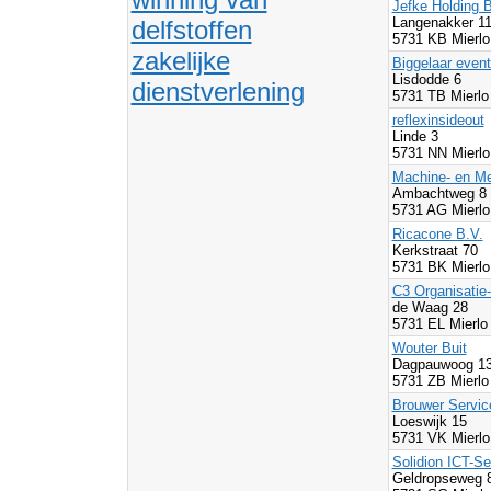
Jefke Holding B
Langenakker 1
delfstoffen
5731 KB Mierlo
zakelijke
Biggelaar event
Lisdodde 6
dienstverlening
5731 TB Mierlo
reflexinsideout
Linde 3
5731 NN Mierlo
Machine- en Me
Ambachtweg 8
5731 AG Mierlo
Ricacone B.V.
Kerkstraat 70
5731 BK Mierlo
C3 Organisatie
de Waag 28
5731 EL Mierlo
Wouter Buit
Dagpauwoog 1
5731 ZB Mierlo
Brouwer Servic
Loeswijk 15
5731 VK Mierlo
Solidion ICT-Se
Geldropseweg 