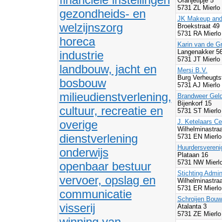
Oranjetipje 5
5731 ZL Mierlo
gezondheids- en
JK Makeup and 
welzijnszorg
Broekstraat 49
5731 RA Mierlo
horeca
Karin van de G
Langenakker 5
industrie
5731 JT Mierlo
landbouw, jacht en
Mersi B.V.
Burg Verheugts
bosbouw
5731 AJ Mierlo
milieudienstverlening,
Brandweer Geld
Bijenkorf 15
cultuur, recreatie en
5731 ST Mierlo
overige
J. Ketelaars C
Wilhelminastra
dienstverlening
5731 EN Mierlo
Huurdersvereni
onderwijs
Plataan 16
5731 NW Mierlo
openbaar bestuur
Stichting Admin
vervoer, opslag en
Wilhelminastra
5731 ER Mierlo
communicatie
Schroijen Bouw
visserij
Atalanta 3
5731 ZE Mierlo
winning van