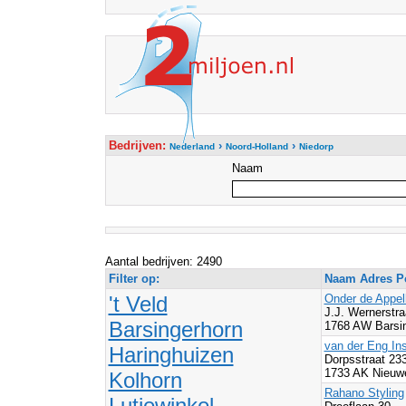
Bedrijven:
›
›
Nederland
Noord-Holland
Niedorp
Naam
Aantal bedrijven: 2490
Filter op:
Naam Adres Po
't Veld
Onder de Appe
J.J. Wernerstra
Barsingerhorn
1768 AW Barsin
van der Eng Ins
Haringhuizen
Dorpsstraat 23
1733 AK Nieuwe
Kolhorn
Rahano Styling
Lutjewinkel