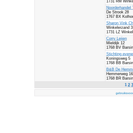
1731 RM Winke
Noorderhandel 
De Strook 28
1767 BX Kolhor
Sharon Vink Ch
Winkelerzand 
1731 LZ Winkel
Corry Leijen
Mieldijk 12
1768 BV Barsin
Stichting even
Koningsweg 5
1768 BB Barsin
B&B De Hemm
Hemmerweg 16
1768 BR Barsin
1
2
gebruiksvoo