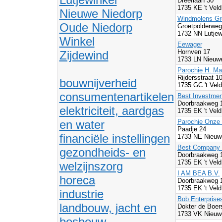
Dreeflaan 30
1735 KE 't Vel
Nieuwe Niedorp
Windmolens Gro
Oude Niedorp
Groetpolderwe
1732 NN Lutjew
Winkel
Eewager
Hornven 17
Zijdewind
1733 LN Nieuwe
Parochie H. Ma
Rijdersstraat 1
bouwnijverheid
1735 GC 't Vel
consumentenartikelen
Best Investmen
Doorbraakweg 
elektriciteit, aardgas
1735 EK 't Vel
en water
Parochie Onze
Paadje 24
financiële instellingen
1733 NE Nieuwe
Best Company 
gezondheids- en
Doorbraakweg 
1735 EK 't Vel
welzijnszorg
I AM BEA B.V.
horeca
Doorbraakweg 
1735 EK 't Vel
industrie
Bob Enterprise
landbouw, jacht en
Dokter de Boers
1733 VK Nieuwe
bosbouw