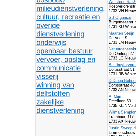
Wetsteen Rail
Kostverlorenst
milieudienstverlening,
1733 VH Nieuwe
cultuur, recreatie en
SB Organize
Burgemeester K
overige
1731 XD Winkel
dienstverlening
Maarten Steijn
De Veert 9
onderwijs
1733 LM Nieuwe
openbaar bestuur
Natuurgeneesku
De Omloop 27
vervoer, opslag en
1733 LG Nieuwe
Bestbuyforyou.
communicatie
Dorpsstraat 51
1731 RB Winkel
visserij
D Droog Beheer
winning van
Dorpsstraat 48
1733 AN Nieuwe
delfstoffen
A. Mijn
zakelijke
Dreeflaan 30
1735 KE 't Vel
dienstverlening
Wilma Semplon
Trambaan 117
1733 AX Nieuwe
Justin Sweep d
Limmerschouw