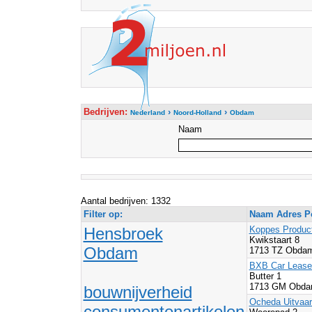
Bedrijven:
›
›
Nederland
Noord-Holland
Obdam
Naam
Aantal bedrijven: 1332
Filter op:
Naam Adres Po
Hensbroek
Koppes Produc
Kwikstaart 8
Obdam
1713 TZ Obda
BXB Car Lease 
Butter 1
1713 GM Obda
bouwnijverheid
Ocheda Uitvaar
consumentenartikelen