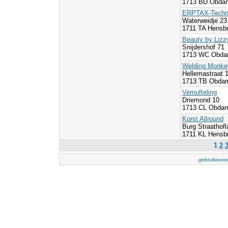
1713 BD Obda
ERPTAX-Techn
Waterweidje 23
1711 TA Hensb
Beauty by Lizz
Snijdershof 71
1713 WC Obda
Welding Monke
Hellemastraat 
1713 TB Obda
Vernufteling
Driemond 10
1713 CL Obda
Korst Allround
Burg Straathofl
1711 KL Hensb
1
2
gebruiksvoo