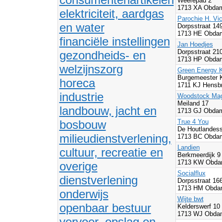
Weerepad 2
1713 XA Obda
elektriciteit, aardgas
Parochie H. Vic
en water
Dorpsstraat 14
1713 HE Obda
financiële instellingen
Jan Hoedjes
Dorpsstraat 21
gezondheids- en
1713 HP Obda
welzijnszorg
Green Energy K
Burgemeester 
horeca
1711 KJ Hensb
industrie
Woodstock Mag
Meiland 17
landbouw, jacht en
1713 GJ Obda
bosbouw
True 4 You
De Houtlandess
milieudienstverlening,
1713 BC Obda
Landien
cultuur, recreatie en
Berkmeerdijk 9
1713 KW Obda
overige
Socialflux
dienstverlening
Dorpsstraat 16
1713 HM Obda
onderwijs
Wijte bwt
openbaar bestuur
Kelderswerf 10
1713 WJ Obda
vervoer, opslag en