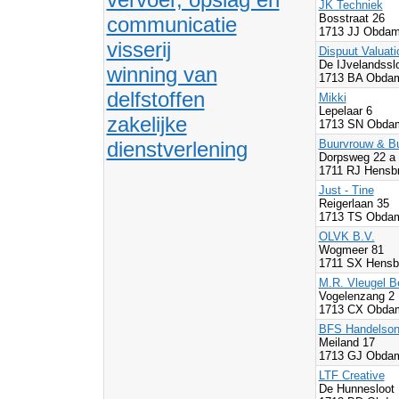
JK Techniek
Bosstraat 26
communicatie
1713 JJ Obda
visserij
Dispuut Valuati
De IJvelandssl
winning van
1713 BA Obda
delfstoffen
Mikki
Lepelaar 6
zakelijke
1713 SN Obda
dienstverlening
Buurvrouw & Bu
Dorpsweg 22 a
1711 RJ Hensb
Just - Tine
Reigerlaan 35
1713 TS Obda
OLVK B.V.
Wogmeer 81
1711 SX Hensb
M.R. Vleugel B
Vogelenzang 2
1713 CX Obda
BFS Handelson
Meiland 17
1713 GJ Obda
LTF Creative
De Hunnesloot