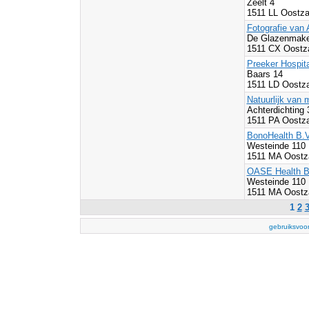
Zeelt 4
1511 LL Oostz
Fotografie van
De Glazenmaker
1511 CX Oostz
Preeker Hospita
Baars 14
1511 LD Oostz
Natuurlijk van m
Achterdichting 
1511 PA Oostz
BonoHealth B.V
Westeinde 110
1511 MA Oostz
OASE Health B
Westeinde 110
1511 MA Oostz
1
2
gebruiksvoo