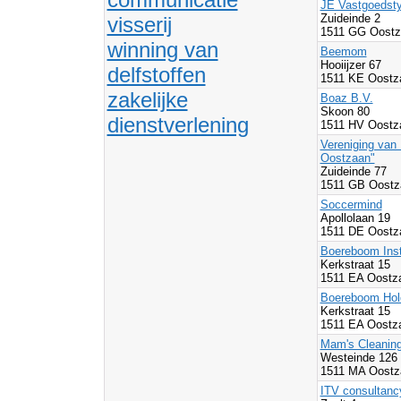
JE Vastgoedsty
Zuideinde 2
visserij
1511 GG Oostz
winning van
Beemom
Hooiijzer 67
delfstoffen
1511 KE Oostz
zakelijke
Boaz B.V.
Skoon 80
dienstverlening
1511 HV Oostz
Vereniging van 
Oostzaan"
Zuideinde 77
1511 GB Oostz
Soccermind
Apollolaan 19
1511 DE Oostz
Boereboom Insta
Kerkstraat 15
1511 EA Oostz
Boereboom Hold
Kerkstraat 15
1511 EA Oostz
Mam's Cleaning
Westeinde 126
1511 MA Oostz
ITV consultanc