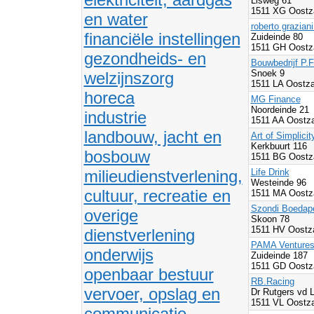
Lisweg 61
1511 XG Oostz
en water
roberto graziani
financiële instellingen
Zuideinde 80
1511 GH Oostz
gezondheids- en
Bouwbedrijf P.
Snoek 9
welzijnszorg
1511 LA Oostz
horeca
MG Finance
Noordeinde 21
industrie
1511 AA Oostz
landbouw, jacht en
Art of Simplicit
Kerkbuurt 116
bosbouw
1511 BG Oostz
milieudienstverlening,
Life Drink
Westeinde 96
cultuur, recreatie en
1511 MA Oostz
Szondi Boedape
overige
Skoon 78
1511 HV Oostz
dienstverlening
PAMA Ventures
onderwijs
Zuideinde 187
1511 GD Oostz
openbaar bestuur
RB.Racing
vervoer, opslag en
Dr Rutgers vd L
1511 VL Oostz
communicatie