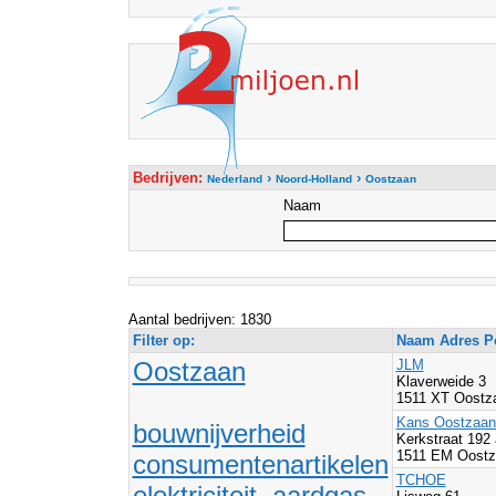
Bedrijven:
›
›
Nederland
Noord-Holland
Oostzaan
Naam
Aantal bedrijven: 1830
Filter op:
Naam Adres Po
Oostzaan
JLM
Klaverweide 3
1511 XT Oostz
Kans Oostzaan
bouwnijverheid
Kerkstraat 192
1511 EM Oostz
consumentenartikelen
TCHOE
elektriciteit, aardgas