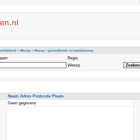
›
›
›
rd-Holland
Weesp
Weesp
gezondheids- en welzijnszorg
aam
Regio
Weesp
Naam Adres Postcode Plaats
Geen gegevens