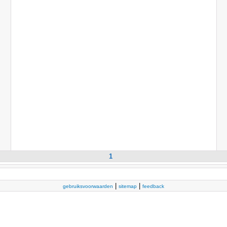
1
|
|
gebruiksvoorwaarden
sitemap
feedback