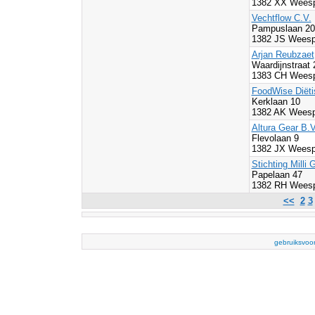
1382 XX Wees
Vechtflow C.V.
Pampuslaan 20
1382 JS Weesp
Arjan Reubzaet
Waardijnstraat
1383 CH Wees
FoodWise Diët
Kerklaan 10
1382 AK Wees
Altura Gear B.V
Flevolaan 9
1382 JX Weesp
Stichting Mill
Papelaan 47
1382 RH Wees
<<
2
3
gebruiksvoo