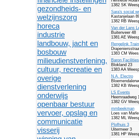
Henriëtte Rolan
1382 SK Wees
gezondheids- en
Sara's social w
welzijnszorg
Kastanjelaan 
1382 RB Wees
horeca
Van der Lans L
Buitenveer 48
industrie
1381 AE Wees
landbouw, jacht en
Rengelink Trai
Drapeniersstra
bosbouw
1383 CM Wees
milieudienstverlening,
Baron Facilities
Blokland 23
cultuur, recreatie en
1383 AA Weesp
overige
N.A. Electro
Bloemendalerw
dienstverlening
1382 KB Wees
LS Events
onderwijs
Heemraadweg 
1382 GV Wees
openbaar bestuur
mmbeekman
vervoer, opslag en
Loes van Marle
1382 ML Wees
communicatie
Plofhuis 3
visserij
Uitermeer 3
1381 HP Wees
winning van