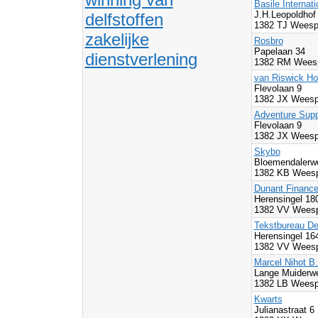
Basile Internat
J.H.Leopoldhof
delfstoffen
1382 TJ Weesp
zakelijke
Rosbro
Papelaan 34
dienstverlening
1382 RM Wees
van Riswick Ho
Flevolaan 9
1382 JX Weesp
Adventure Supp
Flevolaan 9
1382 JX Weesp
Skybo
Bloemendalerw
1382 KB Wees
Dunant Finance
Herensingel 18
1382 VV Wees
Tekstbureau De
Herensingel 1
1382 VV Wees
Marcel Nihot B.
Lange Muiderw
1382 LB Weesp
Kwarts
Julianastraat 6