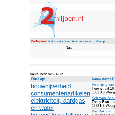
Bedrijven:
›
›
›
Nederland
Noord-Holland
Weesp
Weesp
Naam
Aantal bedrijven: 4212
Filter op:
Naam Adres Po
bouwnijverheid
Vereniging van
Herenstraat 16
consumentenartikelen
1382 XS Wees
Schiavoni Serv
elektriciteit, aardgas
Fanny Blankers
1382 NB Wees
en water
Bas Bakhuis
financiële instellingen