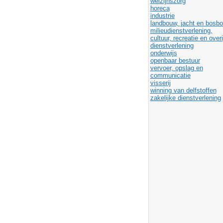
welzijnszorg
horeca
industrie
landbouw, jacht en bosb
milieudienstverlening,
cultuur, recreatie en over
dienstverlening
onderwijs
openbaar bestuur
vervoer, opslag en
communicatie
visserij
winning van delfstoffen
zakelijke dienstverlening