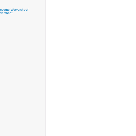
eente Wervershoof
vershoof