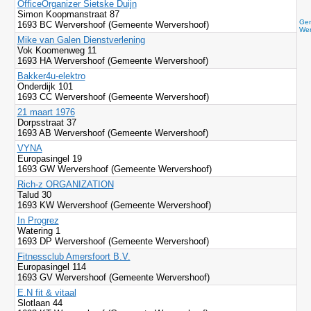
OfficeOrganizer Sietske Duijn
Simon Koopmanstraat 87
Gem
1693 BC Wervershoof (Gemeente Wervershoof)
Wer
Mike van Galen Dienstverlening
Vok Koomenweg 11
1693 HA Wervershoof (Gemeente Wervershoof)
Bakker4u-elektro
Onderdijk 101
1693 CC Wervershoof (Gemeente Wervershoof)
21 maart 1976
Dorpsstraat 37
1693 AB Wervershoof (Gemeente Wervershoof)
VYNA
Europasingel 19
1693 GW Wervershoof (Gemeente Wervershoof)
Rich-z ORGANIZATION
Talud 30
1693 KW Wervershoof (Gemeente Wervershoof)
In Progrez
Watering 1
1693 DP Wervershoof (Gemeente Wervershoof)
Fitnessclub Amersfoort B.V.
Europasingel 114
1693 GV Wervershoof (Gemeente Wervershoof)
E.N fit & vitaal
Slotlaan 44