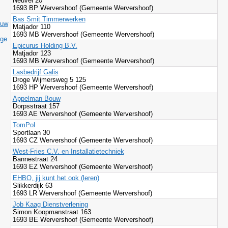
Neuvel 20
1693 BP Wervershoof (Gemeente Wervershoof)
Bas Smit Timmerwerken
ouw
Matjador 110
1693 MB Wervershoof (Gemeente Wervershoof)
ige
Epicurus Holding B.V.
Matjador 123
1693 MB Wervershoof (Gemeente Wervershoof)
Lasbedrijf Galis
Droge Wijmersweg 5 125
1693 HP Wervershoof (Gemeente Wervershoof)
Appelman Bouw
Dorpsstraat 157
1693 AE Wervershoof (Gemeente Wervershoof)
TomPol
Sportlaan 30
1693 CZ Wervershoof (Gemeente Wervershoof)
West-Fries C.V. en Installatietechniek
Bannestraat 24
1693 EZ Wervershoof (Gemeente Wervershoof)
EHBO, jij kunt het ook (leren)
Slikkerdijk 63
1693 LR Wervershoof (Gemeente Wervershoof)
Job Kaag Dienstverlening
Simon Koopmanstraat 163
1693 BE Wervershoof (Gemeente Wervershoof)