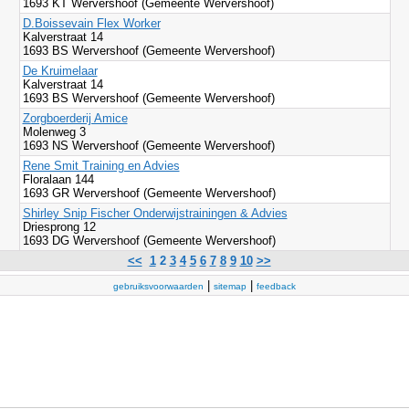
1693 KT Wervershoof (Gemeente Wervershoof)
D.Boissevain Flex Worker
Kalverstraat 14
1693 BS Wervershoof (Gemeente Wervershoof)
De Kruimelaar
Kalverstraat 14
1693 BS Wervershoof (Gemeente Wervershoof)
Zorgboerderij Amice
Molenweg 3
1693 NS Wervershoof (Gemeente Wervershoof)
Rene Smit Training en Advies
Floralaan 144
1693 GR Wervershoof (Gemeente Wervershoof)
Shirley Snip Fischer Onderwijstrainingen & Advies
Driesprong 12
1693 DG Wervershoof (Gemeente Wervershoof)
<<
1
2
3
4
5
6
7
8
9
10
>>
|
|
gebruiksvoorwaarden
sitemap
feedback