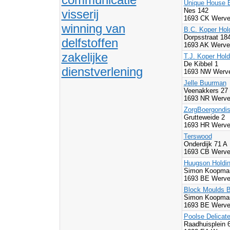
Unique House 
Nes 142
visserij
1693 CK Werve
winning van
B.C. Koper Hol
Dorpsstraat 18
delfstoffen
1693 AK Werve
zakelijke
T.J. Koper Hold
De Kibbel 1
dienstverlening
1693 NW Werve
Jelle Buurman
Veenakkers 27
1693 NR Werve
ZorgBoergondi
Grutteweide 2
1693 HR Werve
Terswood
Onderdijk 71 A
1693 CB Werve
Huugson Holdin
Simon Koopman
1693 BE Werve
Block Moulds B
Simon Koopman
1693 BE Werve
Poolse Delicat
Raadhuisplein 