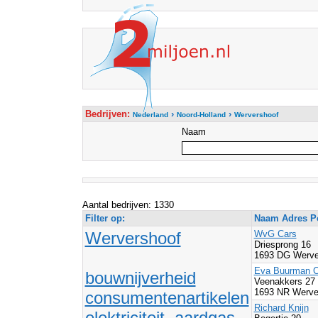
Bedrijven:
›
›
Nederland
Noord-Holland
Wervershoof
Naam
Aantal bedrijven: 1330
Filter op:
Naam Adres Po
Wervershoof
WvG Cars
Driesprong 16
1693 DG Werve
Eva Buurman C
bouwnijverheid
Veenakkers 27
1693 NR Werve
consumentenartikelen
Richard Knijn
elektriciteit, aardgas