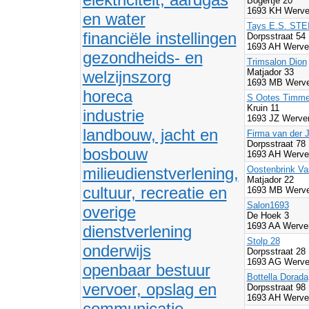
Bogertje 20
1693 KH Werve
en water
Tays E.S. S
financiële instellingen
Dorpsstraat 54
1693 AH Werve
gezondheids- en
Trimsalon Dion
Matjador 33
welzijnszorg
1693 MB Werve
horeca
S Ootes Timme
Kruin 11
industrie
1693 JZ Werve
landbouw, jacht en
Firma van der J
Dorpsstraat 78
bosbouw
1693 AH Werve
milieudienstverlening,
Oostenbrink Va
Matjador 22
cultuur, recreatie en
1693 MB Werve
Salon1693
overige
De Hoek 3
1693 AA Werve
dienstverlening
Stolp 28
onderwijs
Dorpsstraat 28
1693 AG Werve
openbaar bestuur
Bottella Dorada
vervoer, opslag en
Dorpsstraat 98
1693 AH Werve
communicatie