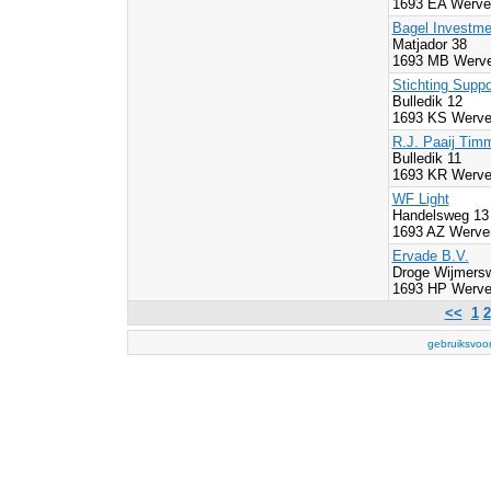
1693 EA Werve
Bagel Investme
Matjador 38
1693 MB Werve
Stichting Suppo
Bulledik 12
1693 KS Werve
R.J. Paaij Tim
Bulledik 11
1693 KR Werve
WF Light
Handelsweg 13
1693 AZ Werve
Ervade B.V.
Droge Wijmers
1693 HP Werve
<<
1
2
gebruiksvoo