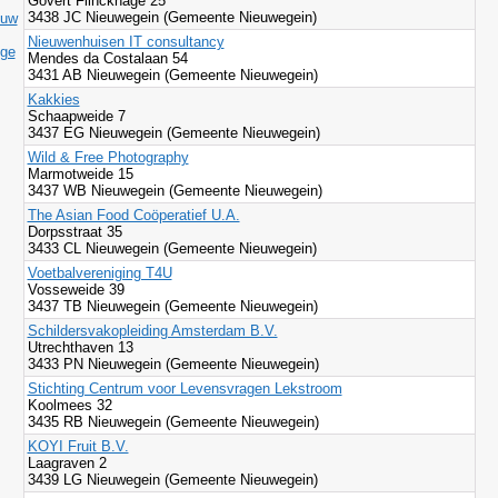
Govert Flinckhage 25
3438 JC Nieuwegein (Gemeente Nieuwegein)
ouw
Nieuwenhuisen IT consultancy
ige
Mendes da Costalaan 54
3431 AB Nieuwegein (Gemeente Nieuwegein)
Kakkies
Schaapweide 7
3437 EG Nieuwegein (Gemeente Nieuwegein)
Wild & Free Photography
Marmotweide 15
3437 WB Nieuwegein (Gemeente Nieuwegein)
The Asian Food Coöperatief U.A.
Dorpsstraat 35
3433 CL Nieuwegein (Gemeente Nieuwegein)
Voetbalvereniging T4U
Vosseweide 39
3437 TB Nieuwegein (Gemeente Nieuwegein)
Schildersvakopleiding Amsterdam B.V.
Utrechthaven 13
3433 PN Nieuwegein (Gemeente Nieuwegein)
Stichting Centrum voor Levensvragen Lekstroom
Koolmees 32
3435 RB Nieuwegein (Gemeente Nieuwegein)
KOYI Fruit B.V.
Laagraven 2
3439 LG Nieuwegein (Gemeente Nieuwegein)