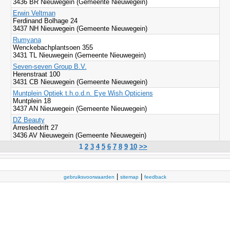
3436 BR Nieuwegein (Gemeente Nieuwegein)
Erwin Veltman
Ferdinand Bolhage 24
3437 NH Nieuwegein (Gemeente Nieuwegein)
Rumyana
Wenckebachplantsoen 355
3431 TL Nieuwegein (Gemeente Nieuwegein)
Seven-seven Group B.V.
Herenstraat 100
3431 CB Nieuwegein (Gemeente Nieuwegein)
Muntplein Optiek t.h.o.d.n. Eye Wish Opticiens
Muntplein 18
3437 AN Nieuwegein (Gemeente Nieuwegein)
DZ Beauty
Arresleedrift 27
3436 AV Nieuwegein (Gemeente Nieuwegein)
1
2
3
4
5
6
7
8
9
10
>>
|
|
gebruiksvoorwaarden
sitemap
feedback