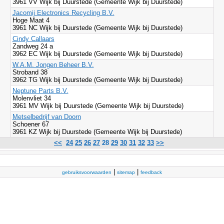
3961 VV Wijk bij Duurstede (Gemeente Wijk bij Duurstede)
Jacomij Electronics Recycling B.V.
Hoge Maat 4
3961 NC Wijk bij Duurstede (Gemeente Wijk bij Duurstede)
Cindy Callaars
Zandweg 24 a
3962 EC Wijk bij Duurstede (Gemeente Wijk bij Duurstede)
W.A.M. Jongen Beheer B.V.
Stroband 38
3962 TG Wijk bij Duurstede (Gemeente Wijk bij Duurstede)
Neptune Parts B.V.
Molenvliet 34
3961 MV Wijk bij Duurstede (Gemeente Wijk bij Duurstede)
Metselbedrijf van Doorn
Schoener 67
3961 KZ Wijk bij Duurstede (Gemeente Wijk bij Duurstede)
<<
24
25
26
27
28
29
30
31
32
33
>>
|
|
gebruiksvoorwaarden
sitemap
feedback