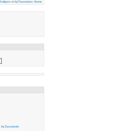
2miljoen.nl bij Favorieten
Home
k bij Duurstede