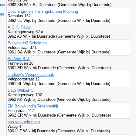
Virgilius 34
3962 KN Wijk Bij Duurstede (Gemeente Wijk bij Duurstede)
ouw
Coachings- en Trainingsbureau Mocking
ige
Romulus 162
3962 LC Wijk bij Duurstede (Gemeente Wijk bij Duurstede)
A.C.K. Pouw
Karolingersweg 62 a
3962 AJ Wijk bij Duurstede (Gemeente Wijk bij Duurstede)
Bouwbedrijf Scholman
Volderstraat 37 b
3961 BA Wijk bij Duurstede (Gemeente Wijk bij Duurstede)
SalAvis B.V.
Tunneloven 18
3961 ER Wijk bij Duurstede (Gemeente Wijk bij Duurstede)
Lindsey's Visspeciaalzaak
Veldpoortstraat 12
3961 BL Wijk bij Duurstede (Gemeente Wijk bij Duurstede)
DaDi Web&PC
Karolingersweg 102
3962 AK Wijk bij Duurstede (Gemeente Wijk bij Duurstede)
ZM Bouwkundig Tekenbedrijf
Hoogstraat 117
3962 ER Wijk bij Duurstede (Gemeente Wijk bij Duurstede)
bas van schuppen
Waag 4
3961 LZ Wijk bij Duurstede (Gemeente Wijk bij Duurstede)