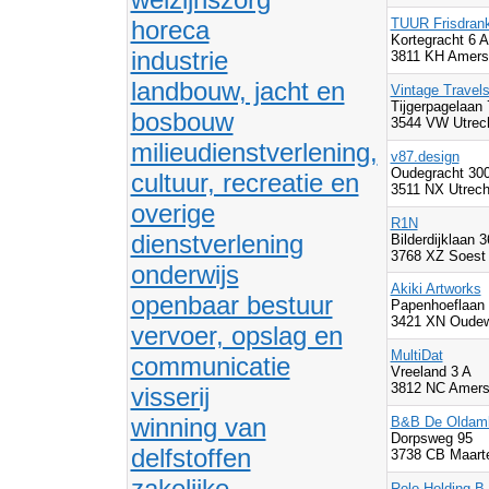
horeca
TUUR Frisdran
Kortegracht 6 A
industrie
3811 KH Amersf
landbouw, jacht en
Vintage Travels
Tijgerpagelaan 
bosbouw
3544 VW Utrec
milieudienstverlening,
v87.design
Oudegracht 30
cultuur, recreatie en
3511 NX Utrech
overige
R1N
dienstverlening
Bilderdijklaan 3
3768 XZ Soest
onderwijs
Akiki Artworks
openbaar bestuur
Papenhoeflaan 
3421 XN Oudew
vervoer, opslag en
MultiDat
communicatie
Vreeland 3 A
3812 NC Amers
visserij
winning van
B&B De Oldamb
Dorpsweg 95
delfstoffen
3738 CB Maarte
zakelijke
Rolo Holding B.