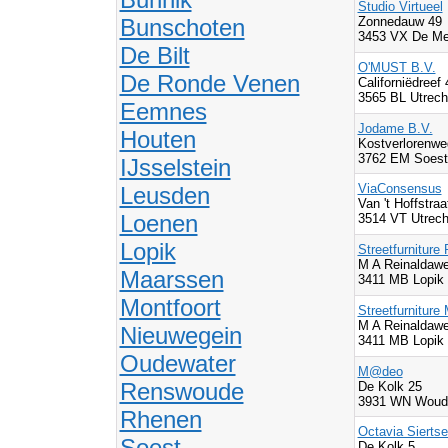
Studio Virtueel
Bunschoten
Zonnedauw 49
3453 VX De Me
De Bilt
O'MUST B.V.
De Ronde Venen
Californiëdreef 
3565 BL Utrech
Eemnes
Jodame B.V.
Houten
Kostverlorenwe
3762 EM Soest
IJsselstein
ViaConsensus
Leusden
Van 't Hoffstraa
Loenen
3514 VT Utrech
Lopik
Streetfurniture
M A Reinaldaw
Maarssen
3411 MB Lopik
Montfoort
Streetfurniture
M A Reinaldaw
Nieuwegein
3411 MB Lopik
Oudewater
M@deo
Renswoude
De Kolk 25
3931 WN Woud
Rhenen
Octavia Sierts
Soest
De Kolk 5