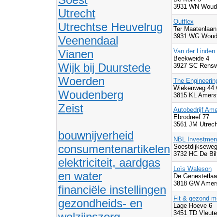
3931 WN Woud
Utrecht
Outflex
Utrechtse Heuvelrug
Ter Maatenlaan
3931 WG Woud
Veenendaal
Vianen
Van der Linden
Beekweide 4
Wijk bij Duurstede
3927 SC Rens
Woerden
The Engineeri
Wiekenweg 44 
Woudenberg
3815 KL Amersf
Zeist
Autobedrijf Ame
Ebrodreef 77
3561 JM Utrech
bouwnijverheid
NBL Investmen
consumentenartikelen
Soestdijkseweg
3732 HC De Bil
elektriciteit, aardgas
Loïs Waleson
en water
De Genestetlaa
3818 GW Amers
financiële instellingen
Fit & gezond m
gezondheids- en
Lage Hoeve 6
3451 TD Vleut
welzijnszorg