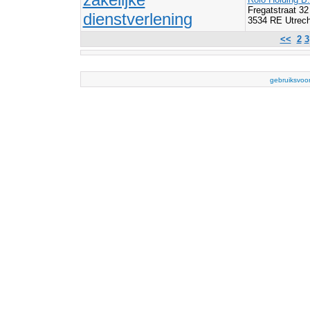
Fregatstraat 32
dienstverlening
3534 RE Utrech
<<
2
3
gebruiksvoo