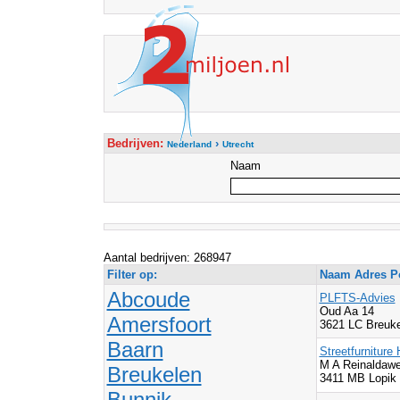
Bedrijven:
›
Nederland
Utrecht
Naam
Aantal bedrijven: 268947
Filter op:
Naam Adres Po
Abcoude
PLFTS-Advies
Oud Aa 14
Amersfoort
3621 LC Breuk
Baarn
Streetfurniture 
M A Reinaldaw
Breukelen
3411 MB Lopik
Bunnik