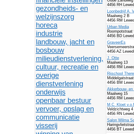
Oude Zandweg 
4456 RH Lewed
gezondheids- en
Loonbedrijf A.
welzijnszorg
Maalweg 2 B
4456 RM Lewed
horeca
Urban Media
Roompotstraat 
industrie
4456 BD Lewed
landbouw, jacht en
GraveerEs
Veersemeerstr
bosbouw
4456 AZ Lewed
milieudienstverlening,
J. Otte
Maalweg 13
cultuur, recreatie en
4456 RM Lewed
overige
Rijschool There
Middelgatstraa
dienstverlening
4456 BM Lewed
Akkerbouw- en l
onderwijs
Maalweg 15
4456 RM Lewed
openbaar bestuur
M.C. Kloet v.o.f
vervoer, opslag en
Veldzichtweg 
4456 RN Lewed
communicatie
Salon Wilma Sc
visserij
Haringvlietstraa
4456 BT Lewed
winning van