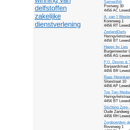
Samasthiti
Postweg 30
delfstoffen
4456 AC Lewed
zakelijke
A. van 't West
Korenweg 1
dienstverlening
4456 RT Lewed
ZeelandDarts
Haringvlietstra
4456 BT Lewed
Happy by Lies
Burgemeester L
4456 AG Lewed
P.O. Design & 
Banjaardstraat
4456 BR Lewed
Raas Herenkap
Sloestraat 10
4456 AP Lewed
Top Tien Media
Haringvlietstra
4456 BT Lewed
Stichting Zorg-
Oude Zandweg
4456 RH Lewed
Zorgboerderij 
Roverweg 1