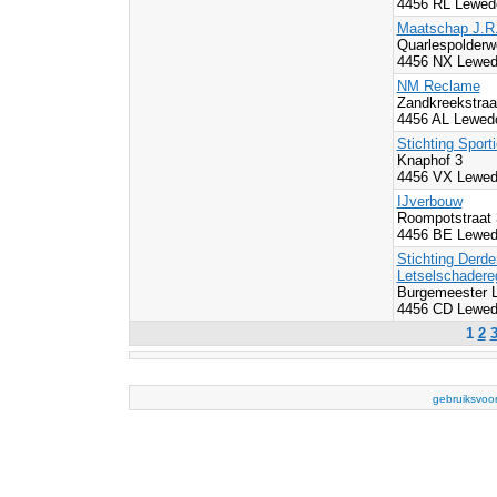
4456 RL Lewed
Maatschap J.R.
Quarlespolderw
4456 NX Lewed
NM Reclame
Zandkreekstraa
4456 AL Lewedo
Stichting Sport
Knaphof 3
4456 VX Lewed
IJverbouw
Roompotstraat
4456 BE Lewed
Stichting Derd
Letselschadere
Burgemeester L
4456 CD Lewed
1
2
gebruiksvoo