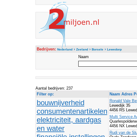
Bedrijven:
›
›
›
Nederland
Zeeland
Borsele
Lewedorp
Naam
Aantal bedrijven: 237
Filter op:
Naam Adres Po
bouwnijverheid
Ronald Vale Be
Lewedijk 35
consumentenartikelen
4456 RS Lewed
Multi Service A
elektriciteit, aardgas
Quarlespolder
4456 NX Lewed
en water
Rudi van de Sl
financiële instellingen