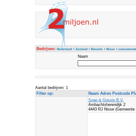
Bedrijven:
›
›
›
›
Nederland
Zeeland
Borsele
Nisse
consumente
Naam
Aantal bedrijven: 1
Filter op:
Naam Adres Postcode Pl
Soap & Gossip B.V.
Ambachtsherendijk 2
4443 RJ Nisse (Gemeente 