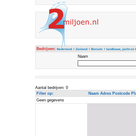
Bedrijven:
›
›
›
Nederland
Zeeland
Borsele
landbouw, jacht en
Naam
Aantal bedrijven: 0
Filter op:
Naam Adres Postcode Pl
Geen gegevens