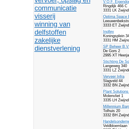
V.O.F. Eigendo
Ringdijk 466 C
communicatie
3331 LK Zwijnd
visserij
Optima Space 
Leeuwenbekstra
winning van
3333 ET Zwijnd
delfstoffen
Inolley
Koningsplein 3
zakelijke
3331 HM Zwijnd
dienstverlening
SP Beheer B.V
De Gors 2
2995 XT Heerja
Stichting De So
Langeweg 340
3331 LZ Zwijnd
Verveer Infra
Slagveld 44
3332 BN Zwijnd
Plant Solutions
Molenvliet 1
3335 LH Zwijnd
Millennium Bar
Tolhuis 20
3332 BH Zwijnd
Handelsondern
Veldbloemlaan