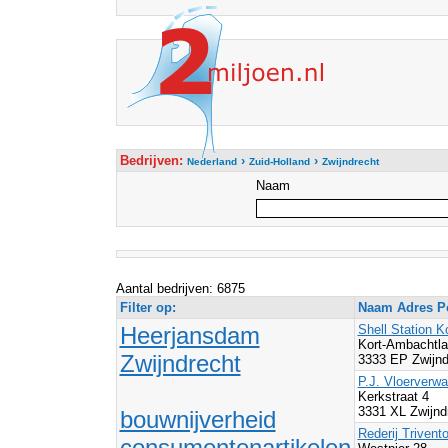
Bedrijven:
›
›
Nederland
Zuid-Holland
Zwijndrecht
Naam
Aantal bedrijven: 6875
Filter op:
Naam Adres Po
Heerjansdam
Shell Station 
Kort-Ambachtla
Zwijndrecht
3333 EP Zwijnd
P.J. Vloerverw
Kerkstraat 4
3331 XL Zwijnd
bouwnijverheid
Rederij Trivent
consumentenartikelen