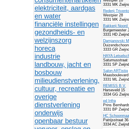
Westpier 28
3331 MK Zwijnd
elektriciteit, aardgas
Rederij Trivent
en water
Westpier 28
3331 MK Zwijnd
financiële instellingen
Bakkerij Noord 
Burgemeester 
gezondheids- en
3331 HD Zwijnd
welzijnszorg
Damjanovski M
Duizendschoon
horeca
3333 GR Zwijnd
industrie
HAYA Letselsc
Saturnusstraat
landbouw, jacht en
3331 SP Zwijnd
bosbouw
Salon ARTistiq
Maasboulevard
milieudienstverlening,
3331 ML Zwijnd
REMISS B.V.
cultuur, recreatie en
Harseveld 15
3334 GG Zwijnd
overige
pd Infra
dienstverlening
Prins Bernhard
3331 BP Zwijnd
onderwijs
HC Schoonmaa
openbaar bestuur
Patrijsstraat 36
3334 AC Zwijnd
vervoer, opslag en