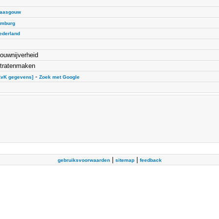
aasgouw
imburg
ederland
ouwnijverheid
tratenmaken
-
KvK gegevens]
Zoek met Google
|
|
gebruiksvoorwaarden
sitemap
feedback