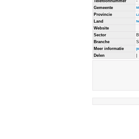
Telefoonnummer
-
Gemeente
M
Provincie
L
Land
N
Website
Sector
B
Branche
S
Meer informatie
[
Delen
|