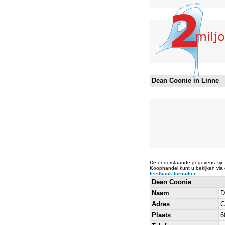
Dean Coonie in Linne
De onderstaande gegevens zijn
Koophandel kunt u bekijken via
feedback-formulier
.
Dean Coonie
Naam
D
Adres
C
Plaats
6