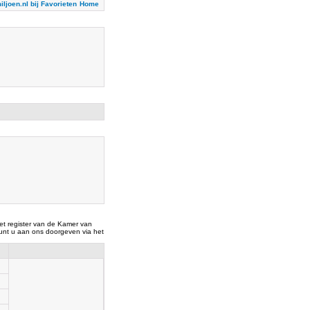
iljoen.nl bij Favorieten
Home
t register van de Kamer van
nt u aan ons doorgeven via het