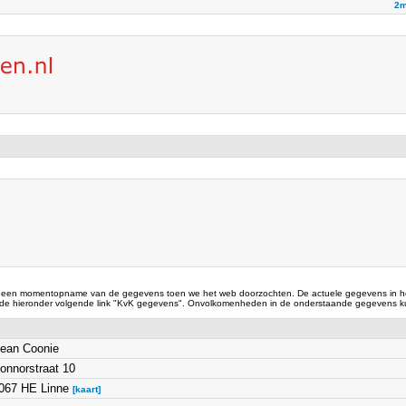
2m
 een momentopname van de gegevens toen we het web doorzochten. De actuele gegevens in he
 de hieronder volgende link "KvK gegevens". Onvolkomenheden in de onderstaande gegevens ku
ean Coonie
onnorstraat 10
067 HE Linne
[kaart]